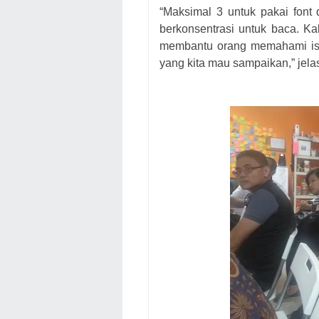
“Ma
ksimal
3
untuk pakai fon
t
d
berkonsentr
a
si u
n
t
u
k baca
. K
a
membantu orang m
e
mahami is
y
an
g
k
ita mau sampaikan
,” jel