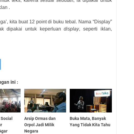
u
n
t
u
k teks
, karena sesuai sebutan, ia dipakai untuk
lan .
oga
’,
kit
a
buat 12 p
oin
t di buku tebal.
N
ama “Display”
a
k dipakai u
n
t
u
k keperluan
display
, s
e
p
e
rti iklan,
an ini :
 Social
Arsip Ormas dan
Buka Mata, Banyak
ur
Orpol Jadi Milik
Yang Tidak Kita Tahu
Agar
Negara