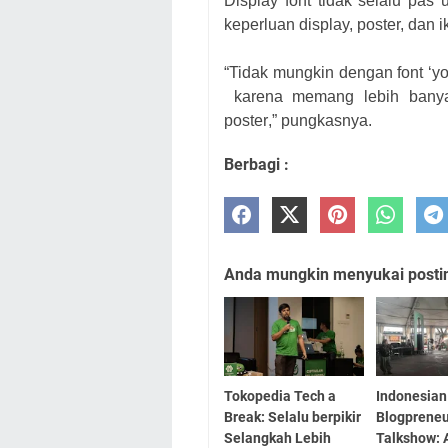
Display font
t
idak selalu pas 
keperluan display, poster, dan ik
“Ti
d
a
k mungk
i
n d
en
g
a
n
font
‘y
karena
m
e
m
an
g l
e
b
i
h bany
poster
,” pungkasnya.
Berbagi :
Anda mungkin menyukai posting
Tokopedia Tech a
Indonesian
Break: Selalu berpikir
Blogprene
Selangkah Lebih
Talkshow: 