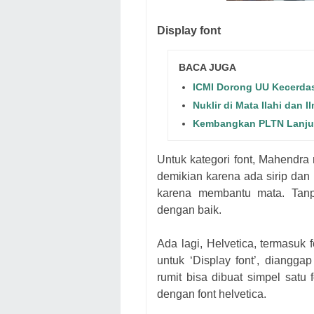
Display font
BACA JUGA
ICMI Dorong UU Kecerda
Nuklir di Mata Ilahi dan 
Kembangkan PLTN Lanjut
Untuk k
ategori font,
Mahendra m
demikian karena ada sirip dan 
k
a
r
e
n
a
membantu mata. Tanp
dengan baik.
Ada lagi,
Helvetica
,
termasuk 
untuk ‘Display font’, d
ianggap
rumit
bisa dibuat
simpel
satu 
d
en
g
a
n font helvetica.