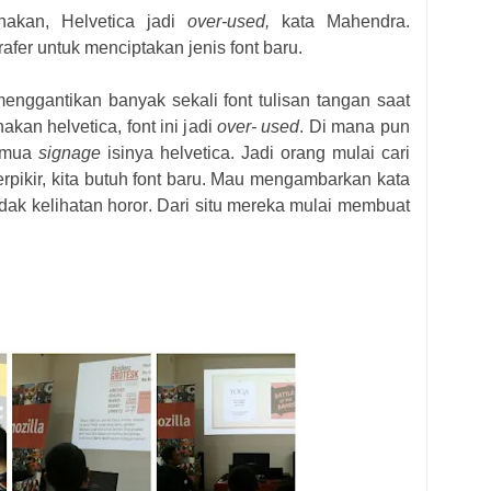
akan, Helvetica jadi
over-used,
kata Mahendra.
afer untuk menciptakan jenis font baru.
m
enggantikan banyak
sekali font tuli
s
an t
an
g
a
n saat
kan helvetica, fon
t
ini j
a
d
i
over
-
used
. Di mana pun
mua
s
i
gn
age
isinya helvetica
.
Jadi or
a
ng mulai cari
erpiki
r,
kita butuh font
baru.
M
au mengambarkan kata
idak k
e
l
ihatan horor
.
D
ari s
i
tu mereka mulai membuat