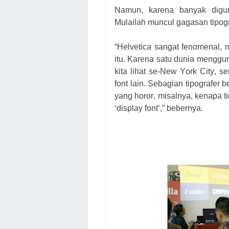
Namun, karena banyak digun
Mulailah muncul gagasan tipogr
“H
elvetica s
an
g
a
t fenomenal
, 
itu
.
Ka
r
e
n
a
satu dunia
mengguna
kita lihat
se-N
ew
Y
ork
C
ity
,
se
font lain.
Sebagian t
ipografer b
y
an
g horor
,
mi
s
a
l
nya, k
e
n
a
p
a
t
‘
display font
’,” bebernya.