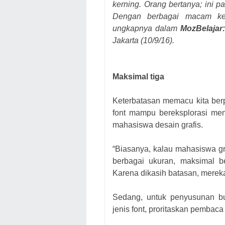
kerning. Orang bertanya; ini p
Dengan berbagai macam k
ungkapnya dalam
MozBelajar:
Jakarta (10/9/16).
Maksimal tiga
Keterbatasan memacu kita berp
font mampu bereksplorasi men
mahasiswa desain grafis.
“
Biasanya
,
kalau mahasiswa gra
berbagai ukuran, maksimal b
Karena dikasih batasan, mereka 
Sedang, untuk penyusunan b
jenis font, proritaskan
pembaca 