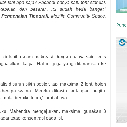
akai font apa saja? Padahal hanya satu font standar.
etebalan dan
b
esaran, itu sudah beda banget,”
 Pengenalan Tipografi
, Mozilla Community Space
,
Punc
ikir lebih dalam berkreasi, dengan hanya satu jenis
ghasilkan karya. Hal ini juga yang ditanamkan ke
fis disuruh bikin poster
,
tapi maksimal 2 font
, b
oleh
e
be
rapa warna. Mereka dikasih tantangan begitu.
mulai berpikir lebih
,” tambahnya
.
uku, Mahendra mengajurkan, maksimal gunakan 3
agar tetap
konsentrasi pada isi.