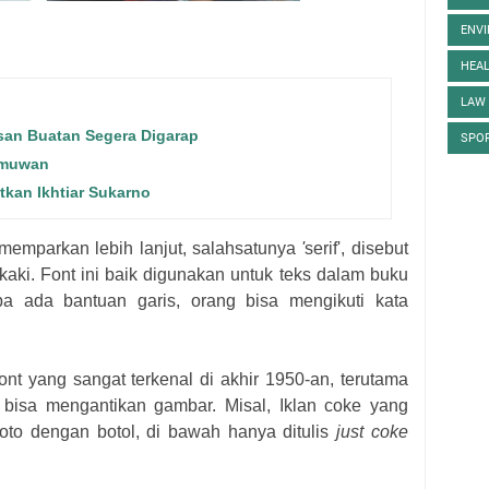
ENV
HEA
LAW
san Buatan Segera Digarap
SPO
Ilmuwan
kan Ikhtiar Sukarno
emparkan lebih lanjut, salahsatunya
'
serif', disebut
kaki
.
F
ont ini baik digunakan untuk teks dalam buku
a ada bantuan garis, orang bisa mengikuti kata
fon
t
y
an
g s
an
g
a
t te
r
k
e
n
a
l di
a
k
hir
19
50
-
an
, terutama
 bisa
mengantikan
gambar.
Misal,
Iklan coke y
an
g
foto
dengan
b
o
tol
,
di
bawah
h
anya
di
tulis
just coke