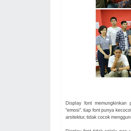
Display font
memungkinkan pe
“emosi”.
tiap font punya kecoco
arsitektur, tidak cocok mengg