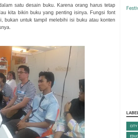
alam satu desain buku
. Ka
r
e
n
a
or
a
ng haru
s
tetap
Festi
lau kita bikin buku y
an
g p
en
t
in
g isinya
.
F
ungsi
font
i
,
buk
a
n u
n
t
u
k tampil melebihi isi buku atau konten
asnya
.
LABE
CITY
EDUC