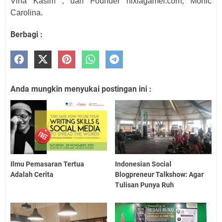
Vina Kasim , dan Founder nixiagamer.com, Monic
Carolina.
Berbagi :
Anda mungkin menyukai postingan ini :
Ilmu Pemasaran Tertua
Indonesian Social
Adalah Cerita
Blogpreneur Talkshow: Agar
Tulisan Punya Ruh