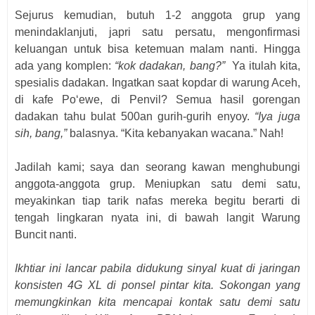
Sejurus kemudian, butuh 1-2 anggota grup yang
menindaklanjuti, japri satu persatu, mengonfirmasi
keluangan untuk bisa ketemuan malam nanti. Hingga
ada yang komplen:
“kok dadakan, bang?”
Ya itulah kita,
spesialis dadakan. Ingatkan saat kopdar di warung Aceh,
di kafe Po‘ewe, di Penvil? Semua hasil gorengan
dadakan tahu bulat 500an gurih-gurih enyoy.
“Iya juga
sih, bang,”
balasnya. “Kita kebanyakan wacana.” Nah!
Jadilah kami; saya dan seorang kawan menghubungi
anggota-anggota grup. Meniupkan satu demi satu,
meyakinkan tiap tarik nafas mereka begitu berarti di
tengah lingkaran nyata ini, di bawah langit Warung
Buncit nanti.
Ikhtiar ini lancar pabila didukung sinyal kuat di jaringan
konsisten 4G XL di ponsel pintar kita. Sokongan yang
memungkinkan kita mencapai kontak satu demi satu