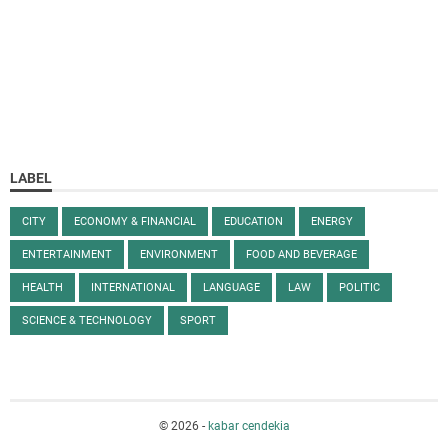
LABEL
CITY
ECONOMY & FINANCIAL
EDUCATION
ENERGY
ENTERTAINMENT
ENVIRONMENT
FOOD AND BEVERAGE
HEALTH
INTERNATIONAL
LANGUAGE
LAW
POLITIC
SCIENCE & TECHNOLOGY
SPORT
©
2026
-
kabar cendekia