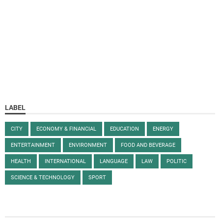
LABEL
CITY
ECONOMY & FINANCIAL
EDUCATION
ENERGY
ENTERTAINMENT
ENVIRONMENT
FOOD AND BEVERAGE
HEALTH
INTERNATIONAL
LANGUAGE
LAW
POLITIC
SCIENCE & TECHNOLOGY
SPORT