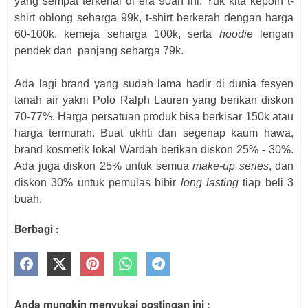
yang sempat terkenal di era 90an ini. Yuk kita kepoin t-
shirt oblong seharga 99k, t-shirt berkerah dengan harga
60-100k, kemeja seharga 100k, serta
hoodie
lengan
pendek dan
panjang seharga 79k.
Ada lagi brand yang sudah lama hadir di dunia fesyen
tanah air yakni Polo Ralph Lauren yang berikan diskon
70-77%. Harga persatuan produk bisa berkisar 150k atau
harga termurah. Buat ukhti dan segenap kaum hawa,
brand kosmetik lokal Wardah berikan diskon 25% - 30%.
Ada juga diskon 25% untuk semua
make-up series
, dan
diskon 30% untuk pemulas bibir
long lasting
tiap beli 3
buah.
Berbagi :
Anda mungkin menyukai postingan ini :