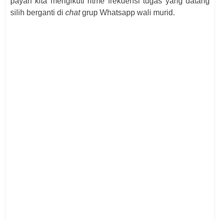
payah kita mengikuti ritme frekuensi tugas yang datang
silih berganti di
chat
grup Whatsapp wali murid.