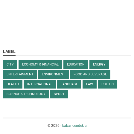
LABEL
CITY
ECONOMY & FINANCIAL
EDUCATION
ENERGY
ENTERTAINMENT
ENVIRONMENT
FOOD AND BEVERAGE
HEALTH
INTERNATIONAL
LANGUAGE
LAW
POLITIC
SCIENCE & TECHNOLOGY
SPORT
©
2026
-
kabar cendekia